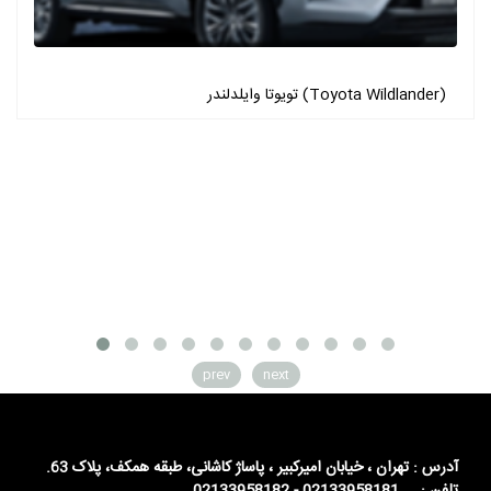
تویوتا وایلدلندر (Toyota Wildlander)
prev
next
آدرس : تهران ، خیابان امیرکبیر ، پاساژ کاشانی، طبقه همکف، پلاک 63.