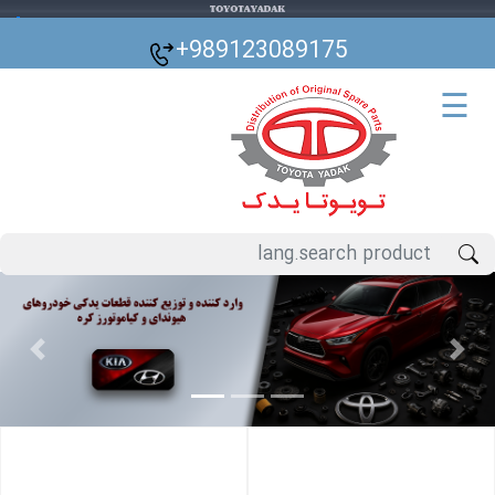
🌙
+989123089175
☰
Previous
Next