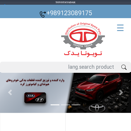
🌙
+989123089175
☰
Previous
Next