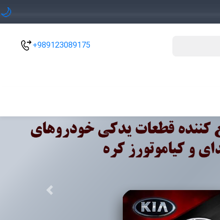
🌙
+989123089175
Previous