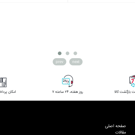
prev
next
 بازگشت کالا
۷ روز ﻫﻔﺘﻪ، ۲۴ ﺳﺎﻋﺘﻪ
امکان پردا
صفحه اصلی
مقالات