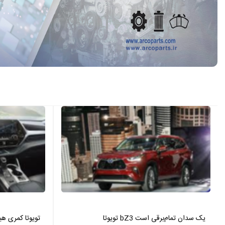
تویوتا bZ3 یک سدان تمام‌برقی است
تویوتا کمری هیبرید