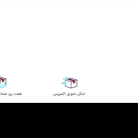
اﻣﮑﺎن ﺗﺤﻮﯾﻞ اﮐﺴﭙﺮس
هفت روز ضمانت