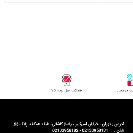
خت در محل
ﺿﻤﺎﻧﺖ اﺻﻞ ﺑﻮدن ﮐﺎﻟﺎ
آدرس : تهران ، خیابان امیرکبیر ، پاساژ کاشانی، طبقه همکف، پلاک 63.
تلفن : 02133958181 - 02133958182