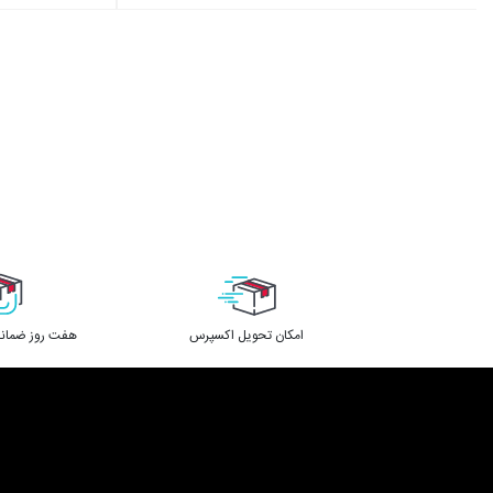
اﻣﮑﺎن ﺗﺤﻮﯾﻞ اﮐﺴﭙﺮس
هفت روز ضمانت