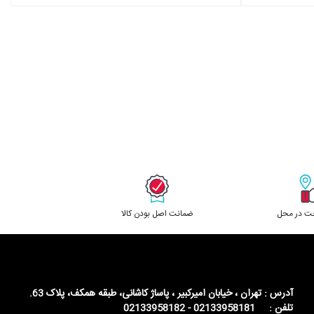
خت در محل
ﺿﻤﺎﻧﺖ اﺻﻞ ﺑﻮدن ﮐﺎﻟﺎ
آدرس : تهران ، خیابان امیرکبیر ، پاساژ کاشانی، طبقه همکف، پلاک 63.
تلفن : 02133958181 - 02133958182