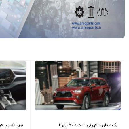
تویوتا bZ3 یک سدان تمام‌برقی است
تویوتا کمری هیبرید