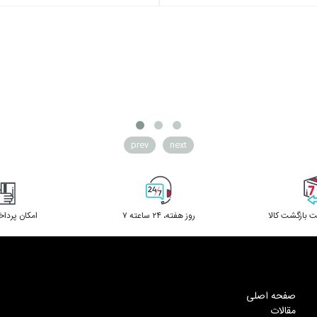
prev
next
 بازگشت کالا
۷ روز ﻫﻔﺘﻪ، ۲۴ ﺳﺎﻋﺘﻪ
امکان پردا
صفحه اصلی
مقالات