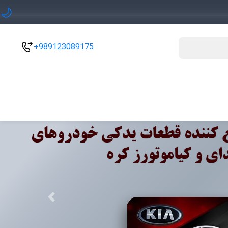
🌙
+989123089175
Previous