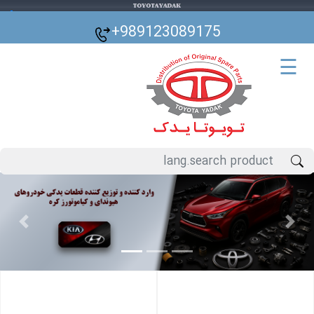
🌙
+989123089175
☰
Previous
Next