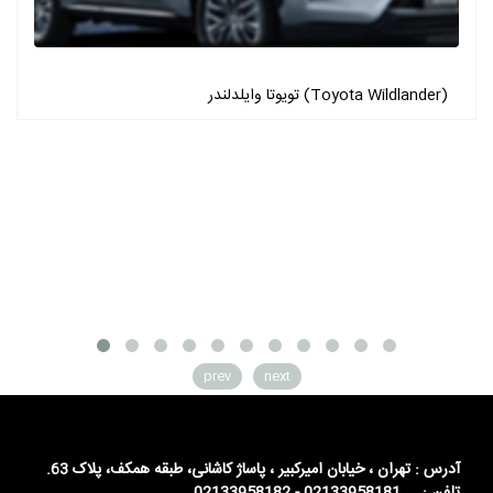
تویوتا وایلدلندر (Toyota Wildlander)
prev
next
آدرس : تهران ، خیابان امیرکبیر ، پاساژ کاشانی، طبقه همکف، پلاک 63.