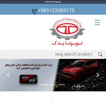
🌙
+989123089175
☰
Previous
Next