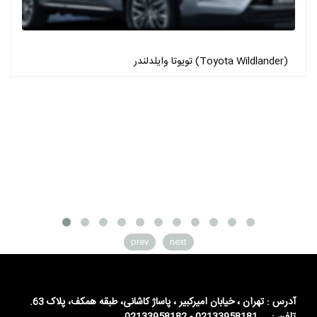
تویوتا وایلدلندر (Toyota Wildlander)
prev
next
آدرس : تهران ، خیابان امیرکبیر ، پاساژ کاشانی، طبقه همکف، پلاک 63.