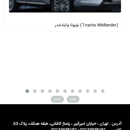
تویوتا وایلدلندر (Toyota Wildlander)
prev
next
آدرس : تهران ، خیابان امیرکبیر ، پاساژ کاشانی، طبقه همکف، پلاک 63.