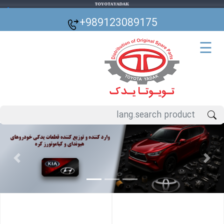
🌙
+989123089175
☰
Previous
Next