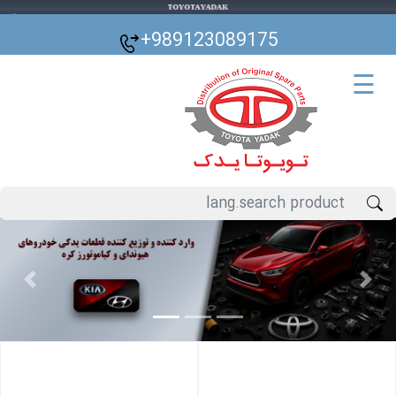
🌙
+989123089175
☰
Previous
Next