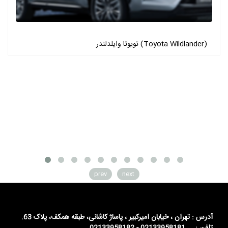
تویوتا وایلدلندر (Toyota Wildlander)
prev
next
آدرس : تهران ، خیابان امیرکبیر ، پاساژ کاشانی، طبقه همکف، پلاک 63.