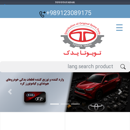
🌙
+989123089175
☰
Previous
Next