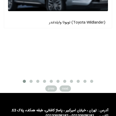
تویوتا وایلدلندر (Toyota Wildlander)
prev
next
آدرس : تهران ، خیابان امیرکبیر ، پاساژ کاشانی، طبقه همکف، پلاک 63.